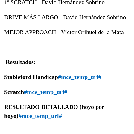
1º SCRATCH - David Hernández Sobrino
DRIVE MÁS LARGO - David Hernández Sobrino
MEJOR APPROACH - Víctor Orihuel de la Mata
Resultados:
St
ableford Handicap
#mce_temp_url#
Scratch
#mce_temp_url#
RESULTADO DETALLADO (hoyo por
hoyo)
#mce_temp_url#